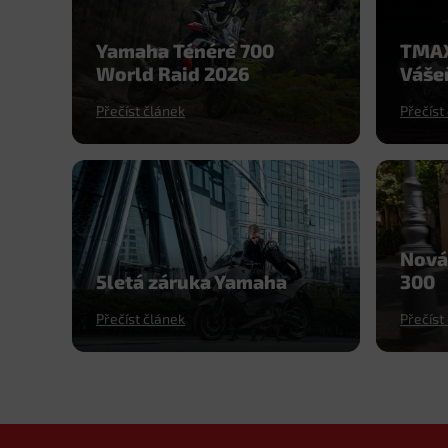
Yamaha Ténéré 700
TMAX 
World Raid 2026
Váše
Přečíst článek
Přečíst
Nová
5letá záruka Yamaha
300
Přečíst článek
Přečíst