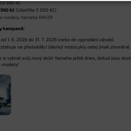
59 990 Kč
 990 Kč
(Ušetříte 5 000 Kč)
í o modelu Yamaha RAYZR
ky kampaně:
od 1. 6. 2026 do 31. 7. 2026 (nebo do vyprodání zásob).
tahuje na předváděcí (demo) motocykly nebo jinak zlevněné 
e si vybrat svůj nový skútr Yamaha ještě dnes, dokud jsou do
a modely!