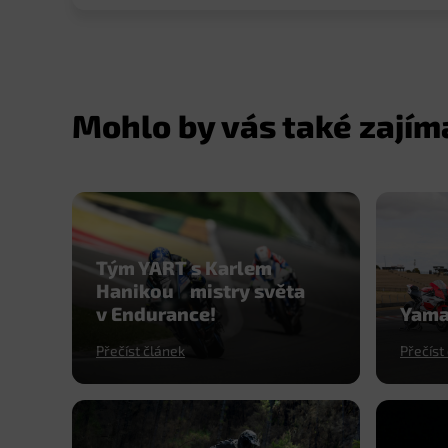
Mohlo by vás také zajím
Tým YART s Karlem
Hanikou mistry světa
v Endurance!
Yamah
Přečíst článek
Přečíst