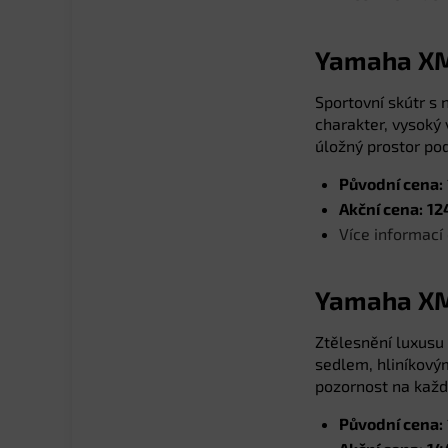
Yamaha XM
Sportovní skútr s
charakter, vysoký 
úložný prostor po
Původní cena:
Akční cena:
12
Více informac
Yamaha XM
Ztělesnění luxusu
sedlem, hliníkový
pozornost na každé
Původní cena: