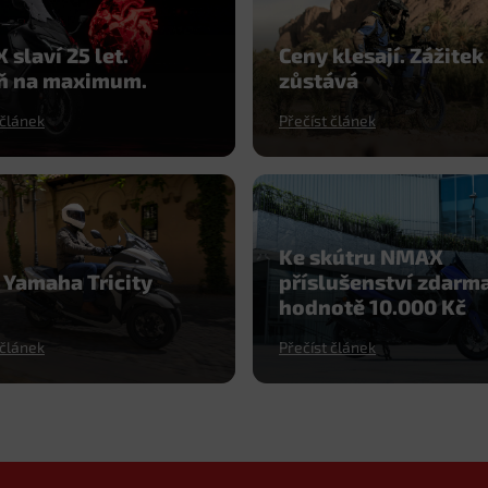
slaví 25 let.
Ceny klesají. Zážitek
ň na maximum.
zůstává
 článek
Přečíst článek
Ke skútru NMAX
 Yamaha Tricity
příslušenství zdarma
hodnotě 10.000 Kč
 článek
Přečíst článek