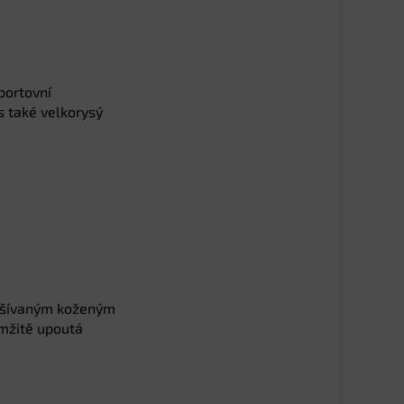
portovní
s také velkorysý
rošívaným koženým
mžitě upoutá