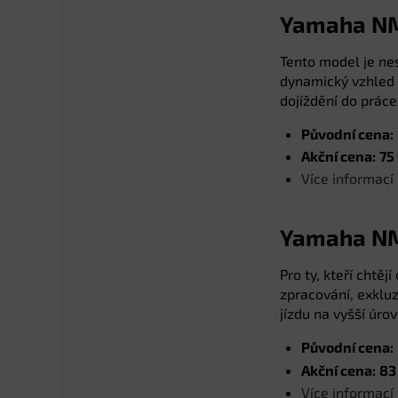
Yamaha N
Tento model je ne
dynamický vzhled 
dojíždění do práce
Původní cena:
Akční cena:
75
Více informac
Yamaha NM
Pro ty, kteří chtě
zpracování, exkluz
jízdu na vyšší úrov
Původní cena:
Akční cena:
83
Více informac