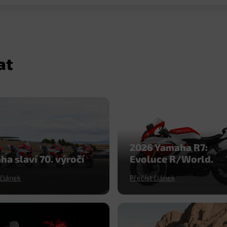
at
2026 Yamaha R7:
a slaví 70. výročí
Evoluce R/World.
 článek
Přečíst článek