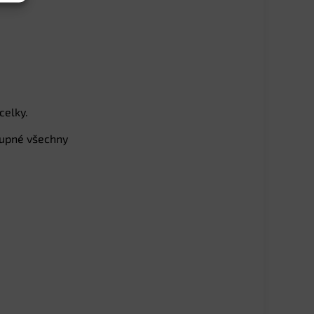
celky.
stupné všechny