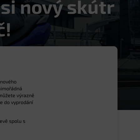
 si nový skútr
č!
í nového
mimořádná
 můžete výrazně
ze do vyprodání
evě spolu s