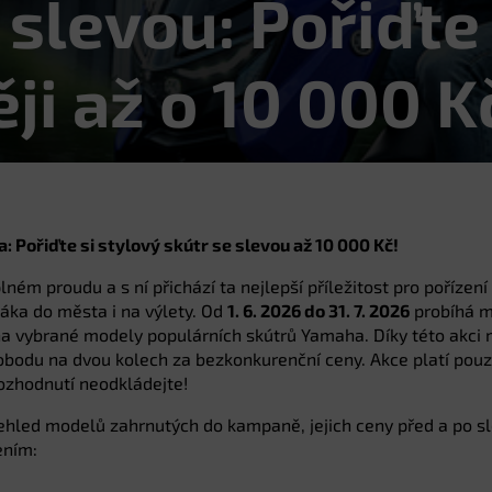
e slevou: Pořiďte
i až o 10 000 K
 Pořiďte si stylový skútr se slevou až 10 000 Kč!
plném proudu a s ní přichází ta nejlepší příležitost pro pořízen
áka do města i na výlety. Od
1. 6. 2026 do 31. 7. 2026
probíhá 
a vybrané modely populárních skútrů Yamaha. Díky této akci
svobodu na dvou kolech za bezkonkurenční ceny. Akce platí pou
rozhodnutí neodkládejte!
řehled modelů zahrnutých do kampaně, jejich ceny před a po sl
ením: