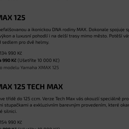
AX 125
 nefalšovanou a ikonickou DNA rodiny MAX. Dokonale spojuje s
výkon a luxusní pohodlí i na delší trasy mimo město. Potěší vá
d sedlem pro dvě helmy.
134 990 Kč
4 990 Kč
(Ušetříte 10 000 Kč)
í o modelu Yamaha XMAX 125
AX 125 TECH MAX
 ve třídě do 125 ccm. Verze Tech Max vás okouzlí speciálně p
mi stupačkami a exkluzivním barevným provedením, které oka
 silnici.
154 990 Kč