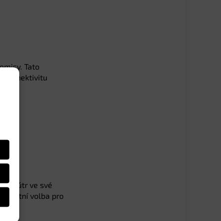
romisy. Tato
 a konektivitu
čí skútr ve své
erfektní volba pro