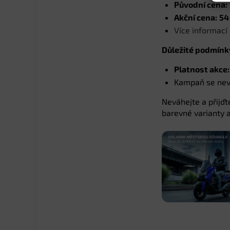
Původní cena:
Akční cena:
54
Více informac
Důležité podmín
Platnost akce:
Kampaň se nevz
Neváhejte a přijďt
barevné varianty 