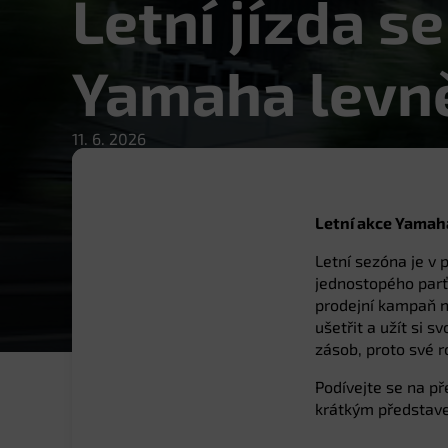
Letní jízda s
Yamaha levněj
11. 6. 2026
Letní akce Yamaha:
Letní sezóna je v 
jednostopého parť
prodejní kampaň n
ušetřit a užít si 
zásob, proto své 
Podívejte se na p
krátkým představ