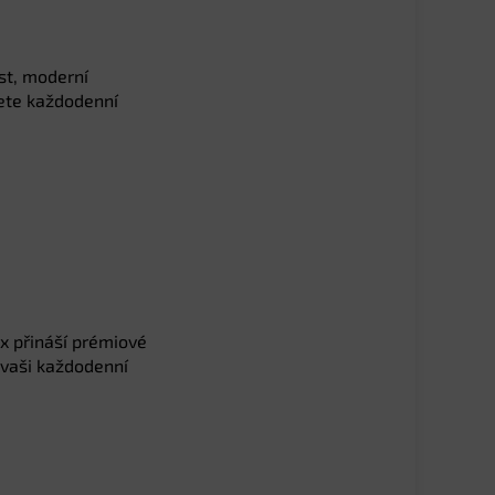
st, moderní
ete každodenní
ax přináší prémiové
 vaši každodenní