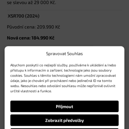
se slevou až 29 000 Kč.
XSR700 (2024)
Původní cena: 209.990 Kč
Nová cena: 184.990 Kč
Spravovat Souhlas
Abychom poskytli co nejlepší služby, používáme k ukládání a/nebo
přístupu k informacím o zařízení, technologie jako jsou soubory
cookies. Souhlas s těmito technologiemi nám umožní zpracovávat
údaje, jako je chování při procházení nebo jedinečná ID na tomto
webu. Nesouhlas nebo odvolání souhlasu může nepříznivě ovlivnit
určité vlastnosti a funkce.
Příjmout
Zobrazit předvolby