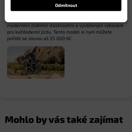
Odmítnout
Sportovní roadster s lehkou konstrukcí a dynamickým
dvouválcovým motorem, kombinující klasický styl s
moderními jízdními vlastnostmi a vyváženým výkonem
pro každodenní jízdu. Tento model si nyní můžete
pořídit se slevou až 25 000 Kč.
Mohlo by vás také zajímat