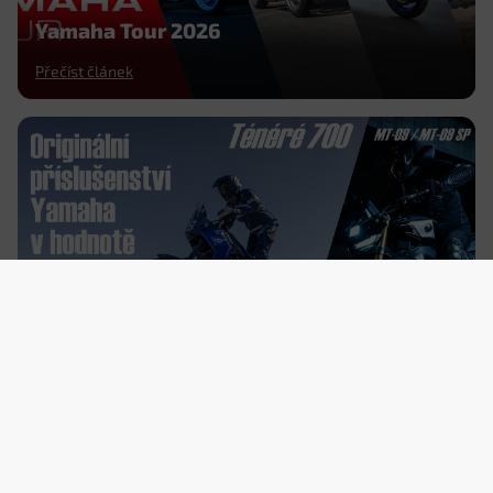
Yamaha Tour 2026
Přečíst článek
Příslušenství Yamaha zdarma v
hodnotě 25.000 Kč k motocyklům
Ténéré 700
Přečíst článek