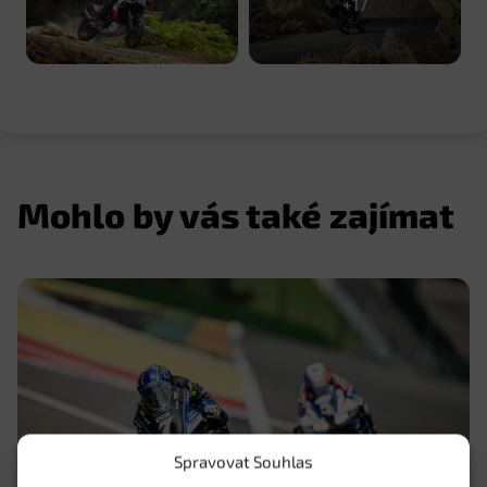
Mohlo by vás také zajímat
Spravovat Souhlas
Tým YART s Karlem Hanikou mistry