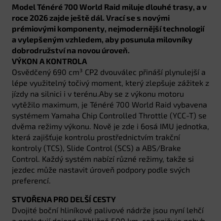
Model Ténéré 700 World Raid miluje dlouhé trasy, a v
roce 2026 zajde ještě dál. Vrací se s novými
prémiovými komponenty, nejmodernější technologií
a vylepšeným vzhledem, aby posunula milovníky
dobrodružství na novou úroveň.
VÝKON A KONTROLA
Osvědčený 690 cm³ CP2 dvouválec přináší plynulejší a
lépe využitelný točivý moment, který zlepšuje zážitek z
jízdy na silnici i v terénu.Aby se z výkonu motoru
vytěžilo maximum, je Ténéré 700 World Raid vybavena
systémem Yamaha Chip Controlled Throttle (YCC-T) se
dvěma režimy výkonu. Nově je zde i 6osá IMU jednotka,
která zajišťuje kontrolu prostřednictvím trakční
kontroly (TCS), Slide Control (SCS) a ABS/Brake
Control. Každý systém nabízí různé režimy, takže si
jezdec může nastavit úroveň podpory podle svých
preferencí.
STVOŘENA PRO DELŠÍ CESTY
Dvojité boční hliníkové palivové nádrže jsou nyní lehčí
a poskytují dojezd přibližně 500 km, což snižuje pohyb