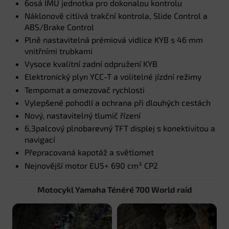
6osá IMU jednotka pro dokonalou kontrolu
Náklonově citlivá trakční kontrola, Slide Control a
ABS/Brake Control
Plně nastavitelná prémiová vidlice KYB s 46 mm
vnitřními trubkami
Vysoce kvalitní zadní odpružení KYB
Elektronický plyn YCC-T a volitelné jízdní režimy
Tempomat a omezovač rychlosti
Vylepšené pohodlí a ochrana při dlouhých cestách
Nový, nastavitelný tlumič řízení
6,3palcový plnobarevný TFT displej s konektivitou a
navigací
Přepracovaná kapotáž a světlomet
Nejnovější motor EU5+ 690 cm³ CP2
Motocykl Yamaha Ténéré 700 World raid