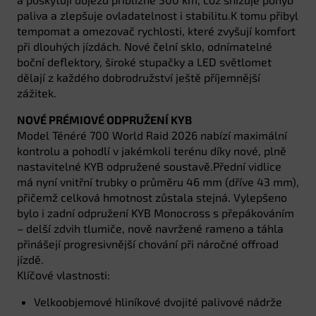
paliva a zlepšuje ovladatelnost i stabilitu.K tomu přibyl
tempomat a omezovač rychlosti, které zvyšují komfort
při dlouhých jízdách. Nové čelní sklo, odnímatelné
boční deflektory, široké stupačky a LED světlomet
dělají z každého dobrodružství ještě příjemnější
zážitek.
NOVÉ PRÉMIOVÉ ODPRUŽENÍ KYB
Model Ténéré 700 World Raid 2026 nabízí maximální
kontrolu a pohodlí v jakémkoli terénu díky nové, plně
nastavitelné KYB odpružené soustavě.Přední vidlice
má nyní vnitřní trubky o průměru 46 mm (dříve 43 mm),
přičemž celková hmotnost zůstala stejná. Vylepšeno
bylo i zadní odpružení KYB Monocross s přepákováním
– delší zdvih tlumiče, nově navržené rameno a táhla
přinášejí progresivnější chování při náročné offroad
jízdě.
Klíčové vlastnosti:
Velkoobjemové hliníkové dvojité palivové nádrže