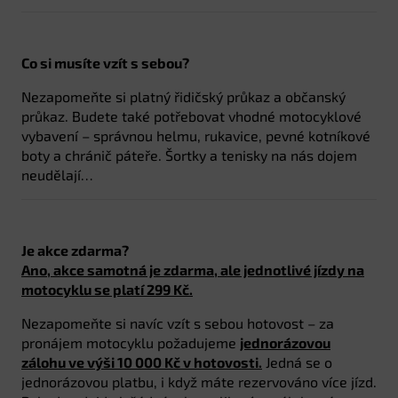
Co si musíte vzít s sebou?
Nezapomeňte si platný řidičský průkaz a občanský
průkaz. Budete také potřebovat vhodné motocyklové
vybavení – správnou helmu, rukavice, pevné kotníkové
boty a chránič páteře. Šortky a tenisky na nás dojem
neudělají…
Je akce zdarma?
Ano, akce samotná je zdarma, ale jednotlivé jízdy na
motocyklu se platí 299 Kč.
Nezapomeňte si navíc vzít s sebou hotovost – za
pronájem motocyklu požadujeme
jednorázovou
zálohu ve výši 10 000 Kč v hotovosti.
Jedná se o
jednorázovou platbu, i když máte rezervováno více jízd.