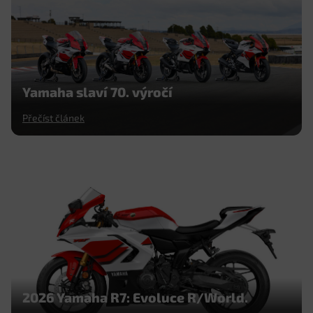
Yamaha slaví 70. výročí
Přečíst článek
2026 Yamaha R7: Evoluce R/World.