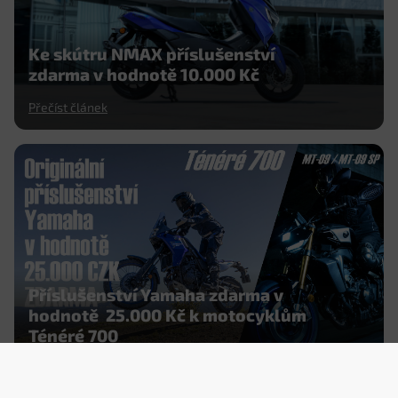
Ke skútru NMAX příslušenství
zdarma v hodnotě 10.000 Kč
Přečíst článek
Příslušenství Yamaha zdarma v
hodnotě 25.000 Kč k motocyklům
Ténéré 700
Přečíst článek