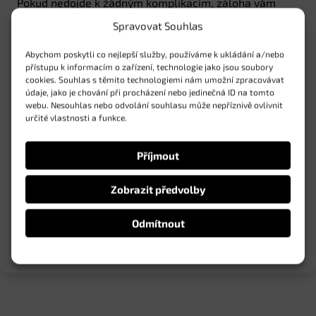
Pokud nedojde k žádným komplikacím, záloha vám
bude vrácena po absolvování zkušebních jízd.
Spravovat Souhlas
Počet jízd není omezený. Můžete testovat po celý den
Abychom poskytli co nejlepší služby, používáme k ukládání a/nebo
a káva a voda budou k dispozici zdarma. Pokud bude
přístupu k informacím o zařízení, technologie jako jsou soubory
volná kapacita, bude možné si jízdu objednat na místě,
cookies. Souhlas s těmito technologiemi nám umožní zpracovávat
ale nemůžeme to zaručit.
údaje, jako je chování při procházení nebo jedinečná ID na tomto
webu. Nesouhlas nebo odvolání souhlasu může nepříznivě ovlivnit
určité vlastnosti a funkce.
Příjmout
Zobrazit předvolby
Odmítnout