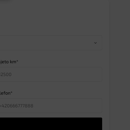
jeto km*
lefon*