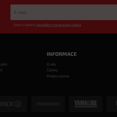
Více o našich
zásadách zpracování údajů
INFORMACE
cyklů
O nás
lů
Články
Podporujeme