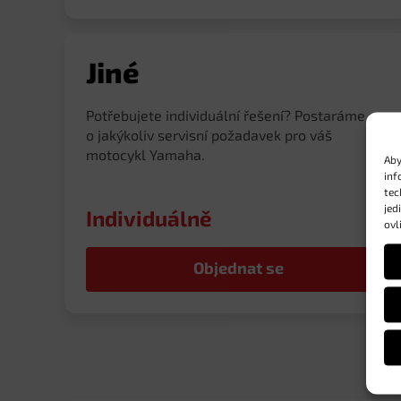
Jiné
Potřebujete individuální řešení? Postaráme se
o jakýkoliv servisní požadavek pro váš
motocykl Yamaha.
Aby
inf
tec
jed
Individuálně
ovl
Objednat se