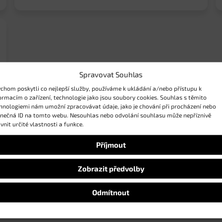
Spravovat Souhlas
chom poskytli co nejlepší služby, používáme k ukládání a/nebo přístupu k
ormacím o zařízení, technologie jako jsou soubory cookies. Souhlas s těmito
hnologiemi nám umožní zpracovávat údaje, jako je chování při procházení nebo
inečná ID na tomto webu. Nesouhlas nebo odvolání souhlasu může nepříznivě
ivnit určité vlastnosti a funkce.
Příjmout
Zobrazit předvolby
Odmítnout