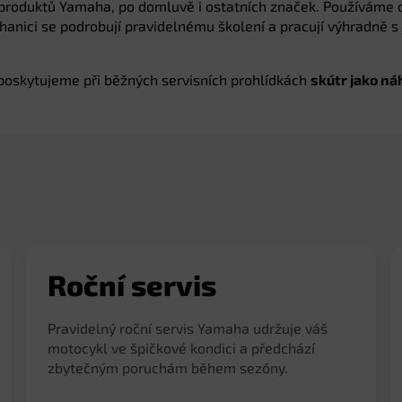
produktů Yamaha, po domluvě i ostatních značek. Používáme o
anici se podrobují pravidelnému školení a pracují výhradně s 
 poskytujeme při běžných servisních prohlídkách
skútr jako ná
Roční servis
Pravidelný roční servis Yamaha udržuje váš
motocykl ve špičkové kondici a předchází
zbytečným poruchám během sezóny.