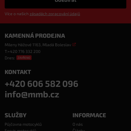
Více o našich
zásadách zpracování údajů
KAMENNÁ PRODEJNA
Mileny Hážové 1163, Mladá Boleslav
T:
+420 776 332 200
Dnes:
ZAVŘENO
KONTAKT
+420 606 582 096
info@mmb.cz
SLUŽBY
INFORMACE
Půjčovna motocyklů
O nás
Servis motocyklů
Články