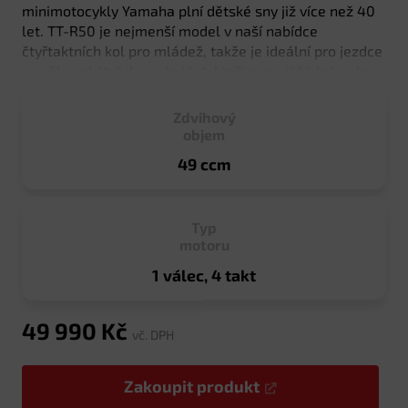
minimotocykly Yamaha plní dětské sny již více než 40
let. TT-R50 je nejmenší model v naší nabídce
čtyřtaktních kol pro mládež, takže je ideální pro jezdce
ve věku od čtyř do sedmi let, kteří nemají žádné nebo
jen omezené zkušenosti s jízdou. A protože se jedná o
značku Yamaha, můžete si být jisti standardní kvalitou
Zdvihový
a spolehlivostí.
objem
49 ccm
Typ
motoru
1 válec, 4 takt
49 990
Kč
vč. DPH
Zakoupit produkt