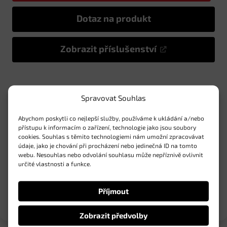
Dotaz na produkt
Zobrazit příslušenství
Spravovat Souhlas
Vlastnosti
Abychom poskytli co nejlepší služby, používáme k ukládání a/nebo
přístupu k informacím o zařízení, technologie jako jsou soubory
cookies. Souhlas s těmito technologiemi nám umožní zpracovávat
Specifikace
údaje, jako je chování při procházení nebo jedinečná ID na tomto
webu. Nesouhlas nebo odvolání souhlasu může nepříznivě ovlivnit
určité vlastnosti a funkce.
O značce
Příjmout
Dotaz na produkt
Zobrazit předvolby