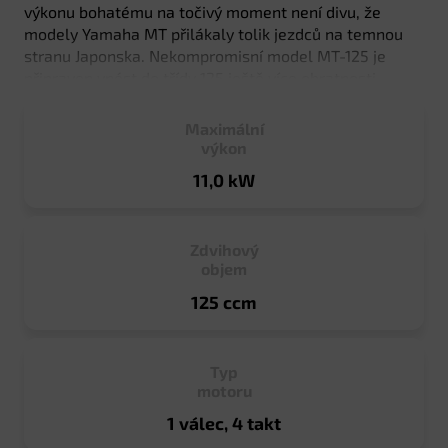
výkonu bohatému na točivý moment není divu, že
modely Yamaha MT přilákaly tolik jezdců na temnou
stranu Japonska. Nekompromisní model MT-125 je
připraven vnést do třídy 125 ještě více obratnosti,
nadšení a zážitků.
Maximální
výkon
11,0 kW
Zdvihový
objem
125 ccm
Typ
motoru
1 válec, 4 takt