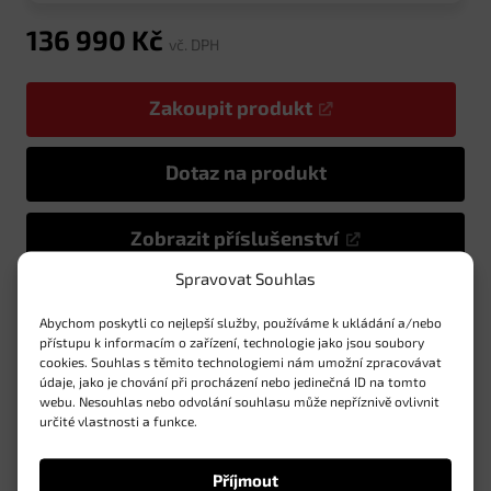
136 990
Kč
vč. DPH
Zakoupit produkt
Dotaz na produkt
Zobrazit příslušenství
Spravovat Souhlas
Abychom poskytli co nejlepší služby, používáme k ukládání a/nebo
přístupu k informacím o zařízení, technologie jako jsou soubory
cookies. Souhlas s těmito technologiemi nám umožní zpracovávat
Vlastnosti
údaje, jako je chování při procházení nebo jedinečná ID na tomto
webu. Nesouhlas nebo odvolání souhlasu může nepříznivě ovlivnit
určité vlastnosti a funkce.
Specifikace
Příjmout