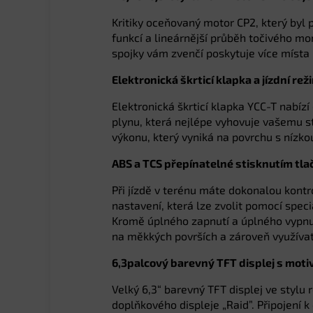
Kritiky oceňovaný motor CP2, který byl p
funkcí a lineárnější průběh točivého mo
spojky vám zvenčí poskytuje více místa 
Elektronická škrticí klapka a jízdní re
Elektronická škrticí klapka YCC-T nabí
plynu, která nejlépe vyhovuje vašemu st
výkonu, který vyniká na povrchu s nízkou
ABS a TCS přepínatelné stisknutím tla
Při jízdě v terénu máte dokonalou kontr
nastavení, která lze zvolit pomocí spec
Kromě úplného zapnutí a úplného vypnu
na měkkých površích a zároveň využíva
6,3palcový barevný TFT displej s motiv
Velký 6,3“ barevný TFT displej ve stylu
doplňkového displeje „Raid”. Připojení 