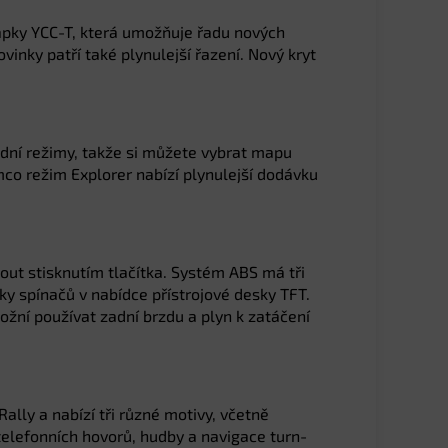
klapky YCC-T, která umožňuje řadu nových
inky patří také plynulejší řazení. Nový kryt
zdní režimy, takže si můžete vybrat mapu
ímco režim Explorer nabízí plynulejší dodávku
out stisknutím tlačítka. Systém ABS má tři
ky spínačů v nabídce přístrojové desky TFT.
ní používat zadní brzdu a plyn k zatáčení
ally a nabízí tři různé motivy, včetně
 telefonních hovorů, hudby a navigace turn-