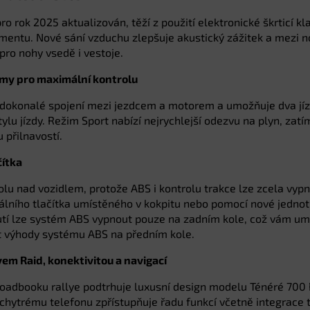
ro rok 2025 aktualizován, těží z použití elektronické škrticí 
mentu. Nové sání vzduchu zlepšuje akustický zážitek a mezi nov
pro nohy vsedě i vestoje.
žimy pro maximální kontrolu
zí dokonalé spojení mezi jezdcem a motorem a umožňuje dva jí
ylu jízdy. Režim Sport nabízí nejrychlejší odezvu na plyn, zat
 přilnavostí.
čítka
olu nad vozidlem, protože ABS i kontrolu trakce lze zcela vypn
iálního tlačítka umístěného v kokpitu nebo pomocí nové jednot
tí lze systém ABS vypnout pouze na zadním kole, což vám umož
t výhody systému ABS na předním kole.
em Raid, konektivitou a navigací
 roadbooku rallye podtrhuje luxusní design modelu Ténéré 700 R
k chytrému telefonu zpřístupňuje řadu funkcí včetně integrace