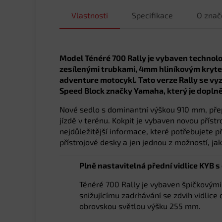
Vlastnosti
Specifikace
O znač
Model Ténéré 700 Rally je vybaven technolog
zesílenými trubkami, 4mm hliníkovým krytem
adventure motocykl. Tato verze Rally se v
Speed Block značky Yamaha, který je dopln
Nové sedlo s dominantní výškou 910 mm, přepr
jízdě v terénu. Kokpit je vybaven novou přís
nejdůležitější informace, které potřebujete p
přístrojové desky a jen jednou z možností, ja
Plně nastavitelná přední vidlice KYB 
Ténéré 700 Rally je vybaven špičkovými
snižujícímu zadrhávání se zdvih vidlic
obrovskou světlou výšku 255 mm.