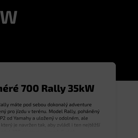
kW
éré 700 Rally 35kW
 Rally máte pod sebou dokonalý adventure
ený pro jízdu v terénu. Model Rally, poháněný
2 od Yamahy a uložený v odolném, ale
erý je navržen tak, aby zvládl i ten nejtěžší
néré 700 na novou úroveň. S plně