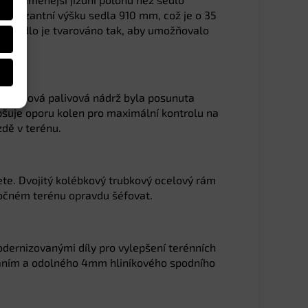
impozantní výšku sedla 910 mm, což je o 35
ly. Sedlo je tvarováno tak, aby umožňovalo
ojem. Nová palivová nádrž byla posunuta
epšuje oporu kolen pro maximální kontrolu na
zdě v terénu.
ete. Dvojitý kolébkový trubkový ocelový rám
očném terénu opravdu šéfovat.
odernizovanými díly pro vylepšení terénních
ováním a odolného 4mm hliníkového spodního