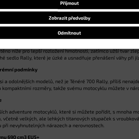
Příjmout
kové polstrování v kombinaci s vyšším odpružením poskytuje 
votřídního duálního materiálu je opatřen reliéfním logem Ral
Zobrazit předvolby
veň zvyšovalo pohodlí při sezení.
rénu
Odmítnout
rnizován, aby nabídl ještě větší pocit splynutí jezdce se str
těno níže pro lepší rozložení hmotnosti, zatímco užší tvar zl
é sedlo Rally, které je úzké a usnadňuje přenášení váhy při jí
xtrémní podmínky
 a odolnějších modelů, než je Ténéré 700 Rally, příliš nenajd
 a kompaktními rozměry, takže svému motocyklu můžete v nár
e
jších adventure motocyklů, které si můžete pořídit, s mnoha m
h, včetně velkých, ale lehkých titanových stupaček s vroubk
u při nevyhnutelných nárazech a nerovnostech.
jemu 690 cm3 EU5+