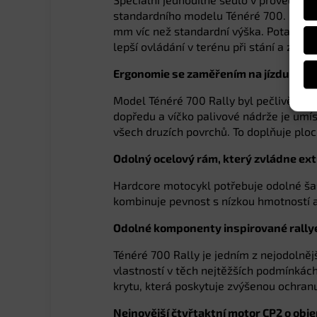
standardního modelu Ténéré 700. Doplň
mm víc než standardní výška. Potah z pr
lepší ovládání v terénu při stání a záro
Ergonomie se zaměřením na jízdu v te
Model Ténéré 700 Rally byl pečlivě mode
dopředu a víčko palivové nádrže je umís
všech druzích povrchů. To doplňuje ploch
Odolný ocelový rám, který zvládne e
Hardcore motocykl potřebuje odolné šasi
kombinuje pevnost s nízkou hmotností
Odolné komponenty inspirované rally
Ténéré 700 Rally je jedním z nejodolně
vlastností v těch nejtěžších podmínkác
krytu, která poskytuje zvýšenou ochran
Nejnovější čtyřtaktní motor CP2 o ob