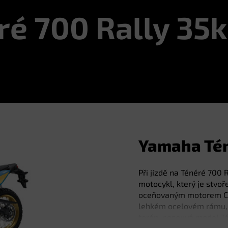
ré 700 Rally 35
Yamaha Tén
Při jízdě na Ténéré 700
motocykl, který je stvoř
oceňovaným motorem CP
lehkém ocelovém rámu, kt
terén, posouvá model Té