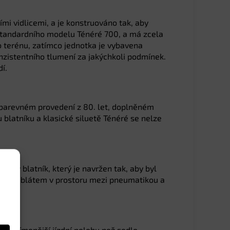
mi vidlicemi, a je konstruováno tak, aby
 standardního modelu Ténéré 700, a má zcela
 terénu, zatímco jednotka je vybavena
nzistentního tlumení za jakýchkoli podmínek.
í.
 barevném provedení z 80. let, doplněném
latníku a klasické siluetě Ténéré se nelze
šený blatník, který je navržen tak, aby byl
zanášení blátem v prostoru mezi pneumatikou a
a vzpřímenější jízdní polohu než sedlo