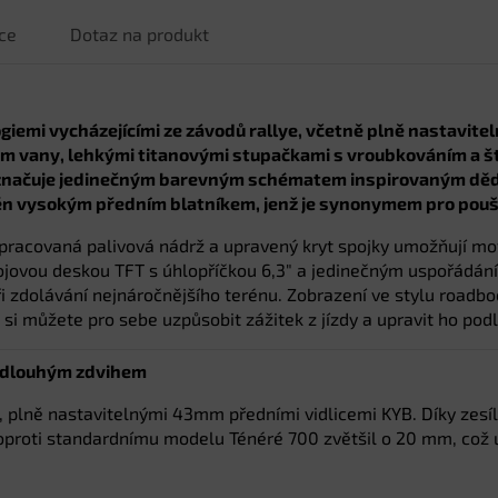
ce
Dotaz na produkt
iemi vycházejícími ze závodů rallye, včetně plně nastavite
 vany, lehkými titanovými stupačkami s vroubkováním a ští
yznačuje jedinečným barevným schématem inspirovaným dědi
ěn vysokým předním blatníkem, jenž je synonymem pro pouš
acovaná palivová nádrž a upravený kryt spojky umožňují motoc
trojovou deskou TFT s úhlopříčkou 6,3″ a jedinečným uspořádání
ři zdolávání nejnáročnějšího terénu. Zobrazení ve stylu roadboo
k si můžete pro sebe uzpůsobit zážitek z jízdy a upravit ho po
s dlouhým zdvihem
, plně nastavitelnými 43mm předními vidlicemi KYB. Díky zes
e oproti standardnímu modelu Ténéré 700 zvětšil o 20 mm, co