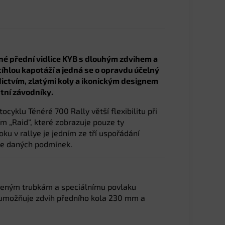
lné přední vidlice KYB s dlouhým zdvihem a
hlou kapotáží a jedná se o opravdu účelný
ctvím, zlatými koly a ikonickým designem
tní závodníky.
yklu Ténéré 700 Rally větší flexibilitu při
m „Raid“, které zobrazuje pouze ty
ku v rallye je jedním ze tří uspořádání
dle daných podmínek.
íleným trubkám a speciálnímu povlaku
ž umožňuje zdvih předního kola 230 mm a